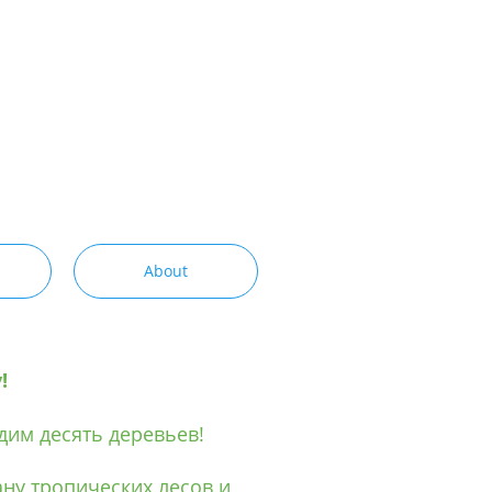
About
!
дим десять деревьев!
ну тропических лесов и